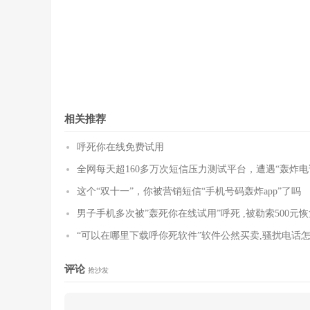
相关推荐
呼死你在线免费试用
全网每天超160多万次短信压力测试平台，遭遇“轰炸
这个“双十一”，你被营销短信“手机号码轰炸app”了吗
男子手机多次被”轰死你在线试用”呼死 ,被勒索500元
“可以在哪里下载呼你死软件”软件公然买卖,骚扰电话
评论
抢沙发