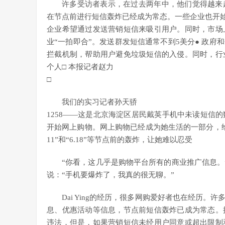
许多受访者表示，在过去两年中，他们觉得越来
在节点前进行短信轰炸已经成为常态。一些企业也开始通
企业希望通过发送营销短信来吸引用户。同时，市场
业“一拍即合”。发送群发短信通常不到5美分● 政
拦截机制，帮助用户避免垃圾短信的入侵。同时，行
个人□ 本报记者赵力
□
我们的实习记者孙天骄
1258——这是北京海淀区居民戴英手机中未读短信
开始网上购物。网上购物已经成为她生活的一部分，
11”和“6.18”等节点前的轰炸，让她难以忍受
“你看，这几乎是购物平台所有的商业推广信息。
说：“手机要爆炸了，我真的很无聊。”
Dai Ying的经历，很多网购爱好者也在经历
息、优惠活动等信息，节点前短信轰炸已成为常态。
违法，但是，如果营销短信未经用户同意或超出限制