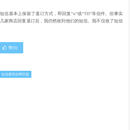
信基本上保留了退订方式，即回复“n”或“TD”等信件。但事实
在几家商店回复退订后，我仍然收到他们的短信。我不仅收了短信
赞(
0
)
短信轰死你网页版