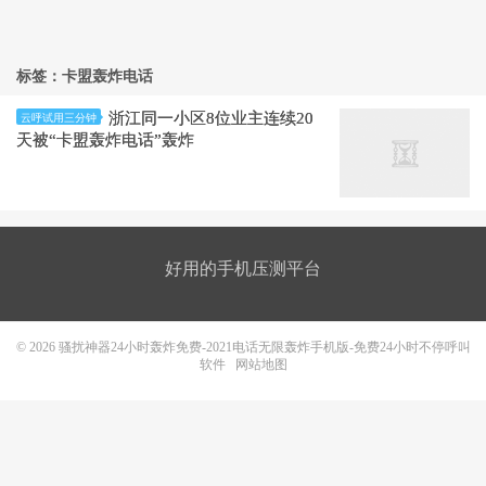
标签：卡盟轰炸电话
浙江同一小区8位业主连续20
云呼试用三分钟
天被“卡盟轰炸电话”轰炸
好用的手机压测平台
© 2026
骚扰神器24小时轰炸免费-2021电话无限轰炸手机版-免费24小时不停呼叫
软件
网站地图